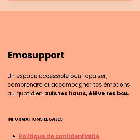
&
MOI
:
COMMENT
EST
NÉ
EMOSUPPORT
Emosupport
?
Un espace accessible pour apaiser,
comprendre et accompagner tes émotions
au quotidien.
Suis tes hauts, élève tes bas.
INFORMATIONS LÉGALES
Politique de confidentialité