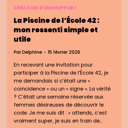
V
S
M
A
CRÉATION D'EMOSUPPORT
P
O
T
A
N
La Piscine de l’École 42 :
I
R
A
O
mon ressenti simple et
E
P
N
utile
I
P
É
L
L
M
I
Par
Delphine
15 février 2026
O
C
T
En recevant une invitation pour
A
I
T
participer à la Piscine de l’École 42, je
O
I
N
me demandais si c’était une «
O
N
coïncidence » ou un « signe ». La vérité
N
E
? C’était une semaine réservée aux
M
L
O
femmes désireuses de découvrir le
L
B
code. Je me suis dit : « attends, c’est
E
I
:
vraiment super, je suis en train de…
L
P