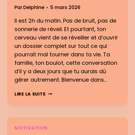
É
D
Par
Delphine
5 mars 2026
M
R
O
Il est 2h du matin. Pas de bruit, pas de
E
T
sonnerie de réveil. Et pourtant, ton
I
O
cerveau vient de se réveiller et d’ouvrir
N
un dossier complet sur tout ce qui
S
pourrait mal tourner dans ta vie. Ta
A
famille, ton boulot, cette conversation
U
d’il y a deux jours que tu aurais dû
Q
U
gérer autrement. Bienvenue dans…
O
T
S
LIRE LA SUITE
I
O
D
M
I
M
E
E
N
I
MOTIVATION
:
L