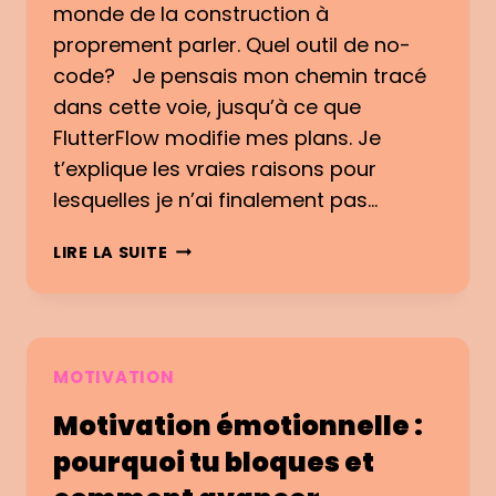
monde de la construction à
N
R
proprement parler. Quel outil de no-
E
N
L
code? Je pensais mon chemin tracé
E
L
S
dans cette voie, jusqu’à ce que
E
.
FlutterFlow modifie mes plans. Je
E
t’explique les vraies raisons pour
T
M
lesquelles je n’ai finalement pas…
O
T
C
LIRE LA SUITE
I
O
V
M
A
M
T
E
I
N
MOTIVATION
O
T
Motivation émotionnelle :
N
J
É
’
pourquoi tu bloques et
M
A