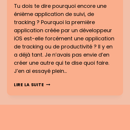
E
Tu dois te dire pourquoi encore une
T
&
U
énième application de suivi, de
M
T
O
tracking ? Pourquoi la première
I
I
application créée par un développeur
L
:
iOS est-elle forcément une application
E
C
de tracking ou de productivité ? Il y en
O
a déjà tant. Je n’avais pas envie d’en
M
M
créer une autre qui te dise quoi faire.
E
J’en ai essayé plein…
N
T
A
LIRE LA SUITE
E
P
S
P
T
L
N
I
É
C
E
A
M