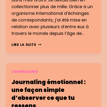
V
collectionner plus de mille. Grâce à un
O
organisme international d’échanges
I
de correspondants, j’ai été mise en
R
U
relation avec plusieurs d’entre eux à
N
travers le monde depuis l’âge de…
E
H
C
LIRE LA SUITE
I
E
S
Q
T
U
O
E
I
M
JOURNALING
R
’
E
Journaling émotionnel :
A
D
A
une façon simple
A
P
d’observer ce que tu
N
P
S
R
ressens