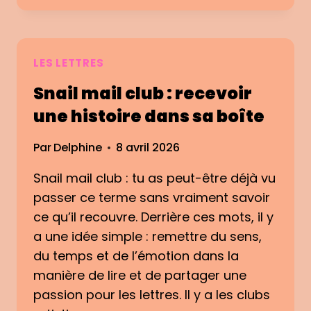
E
S
T
Q
LES LETTRES
U
Snail mail club : recevoir
O
I
une histoire dans sa boîte
U
N
Par
Delphine
8 avril 2026
R
O
Snail mail club : tu as peut-être déjà vu
M
passer ce terme sans vraiment savoir
A
ce qu’il recouvre. Derrière ces mots, il y
N
a une idée simple : remettre du sens,
É
P
du temps et de l’émotion dans la
I
manière de lire et de partager une
S
passion pour les lettres. Il y a les clubs
T