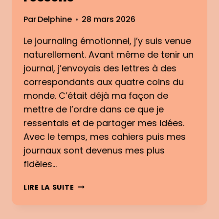
S
I
A
S
Par
Delphine
28 mars 2026
B
U
O
N
Le journaling émotionnel, j’y suis venue
Î
E
naturellement. Avant même de tenir un
T
V
journal, j’envoyais des lettres à des
E
I
correspondants aux quatre coins du
E
monde. C’était déjà ma façon de
D
E
mettre de l’ordre dans ce que je
L
ressentais et de partager mes idées.
E
Avec le temps, mes cahiers puis mes
T
journaux sont devenus mes plus
T
R
fidèles…
E
S
J
LIRE LA SUITE
D
O
E
U
C
R