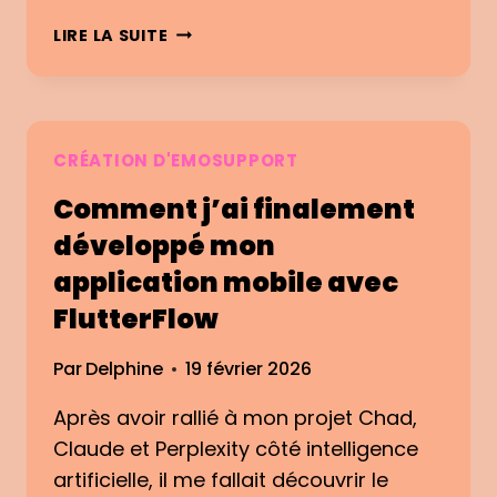
N
I
LIRE LA SUITE
X
N
I
T
É
E
T
L
É
L
CRÉATION D'EMOSUPPORT
E
I
T
Comment j’ai finalement
G
R
E
développé mon
É
N
V
application mobile avec
C
E
E
FlutterFlow
I
É
L
M
Par
Delphine
S
19 février 2026
O
N
T
Après avoir rallié à mon projet Chad,
O
I
C
Claude et Perplexity côté intelligence
O
T
artificielle, il me fallait découvrir le
N
U