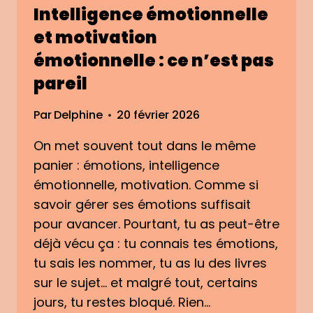
Intelligence émotionnelle
L
E
A
T
et motivation
M
É
émotionnelle : ce n’est pas
É
M
T
O
pareil
H
T
O
I
Par
Delphine
20 février 2026
D
O
E
N
On met souvent tout dans le même
S
S
panier : émotions, intelligence
I
:
émotionnelle, motivation. Comme si
M
S
savoir gérer ses émotions suffisait
P
T
L
pour avancer. Pourtant, tu as peut-être
R
E
E
déjà vécu ça : tu connais tes émotions,
S
tu sais les nommer, tu as lu des livres
S
sur le sujet… et malgré tout, certains
,
jours, tu restes bloqué. Rien…
A