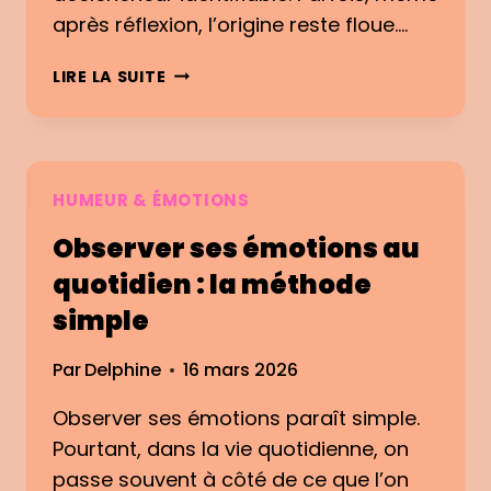
E
après réflexion, l’origine reste floue….
F
A
H
LIRE LA SUITE
Ç
U
O
M
N
E
S
U
I
R
HUMEUR & ÉMOTIONS
M
E
P
Observer ses émotions au
T
L
É
quotidien : la méthode
E
M
simple
D
O
’
T
O
Par
Delphine
16 mars 2026
I
B
O
Observer ses émotions paraît simple.
S
N
E
Pourtant, dans la vie quotidienne, on
:
R
C
passe souvent à côté de ce que l’on