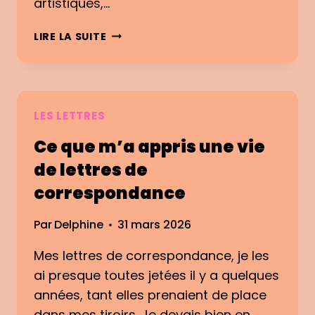
artistiques,…
O
L
S
LIRE LA SUITE
A
N
I
A
R
I
E
L
?
M
LES LETTRES
A
Ce que m’a appris une vie
I
L
de lettres de
C
correspondance
L
U
Par
Delphine
31 mars 2026
B
:
Mes lettres de correspondance, je les
R
ai presque toutes jetées il y a quelques
E
C
années, tant elles prenaient de place
E
dans mes tiroirs. Je devais bien en