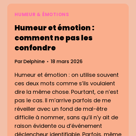
O
N
R
A
HUMEUR & ÉMOTIONS
R
L
Humeur et émotion :
E
I
S
N
comment ne pas les
P
G
confondre
O
É
N
M
Par
Delphine
18 mars 2026
D
O
A
T
Humeur et émotion : on utilise souvent
N
I
ces deux mots comme s’ils voulaient
C
O
E
N
dire la même chose. Pourtant, ce n’est
N
pas le cas. Il m’arrive parfois de me
E
réveiller avec un fond de mal-être
L
difficile à nommer, sans qu’il n’y ait de
:
raison évidente ou d’événement
U
N
déclencheur identifiable. Parfois, même