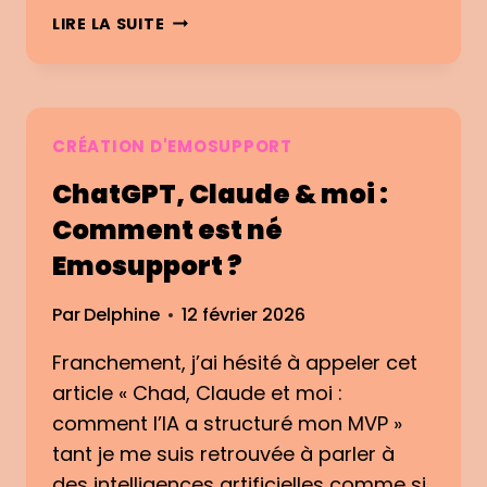
E
O
L
LIRE LA SUITE
A
U
A
V
R
P
E
Q
I
C
U
S
F
O
C
CRÉATION D'EMOSUPPORT
L
I
I
U
ChatGPT, Claude & moi :
T
N
T
U
E
Comment est né
T
B
D
E
Emosupport ?
L
E
R
O
L
F
Par
Delphine
12 février 2026
Q
’
L
U
É
O
Franchement, j’ai hésité à appeler cet
E
C
W
article « Chad, Claude et moi :
S
O
E
L
comment l’IA a structuré mon MVP »
T
E
tant je me suis retrouvée à parler à
C
4
des intelligences artificielles comme si