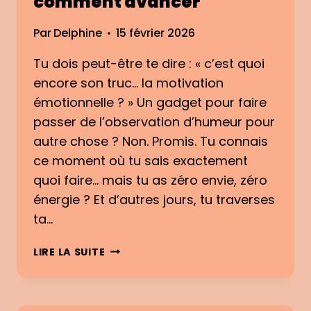
comment avancer
O
I
T
F
Par
Delphine
15 février 2026
I
I
O
N
Tu dois peut-être te dire : « c’est quoi
N
A
encore son truc… la motivation
N
L
E
E
émotionnelle ? » Un gadget pour faire
L
M
passer de l’observation d’humeur pour
L
E
autre chose ? Non. Promis. Tu connais
E
N
ce moment où tu sais exactement
:
T
quoi faire… mais tu as zéro envie, zéro
C
D
E
É
énergie ? Et d’autres jours, tu traverses
N
V
ta…
’
E
E
L
M
LIRE LA SUITE
S
O
O
T
P
T
P
P
I
A
É