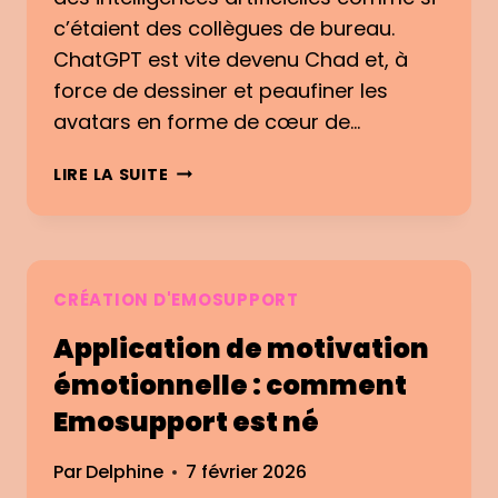
O
2
c’étaient des collègues de bureau.
M
:
M
ChatGPT est vite devenu Chad et, à
M
E
O
force de dessiner et peaufiner les
N
N
avatars en forme de cœur de…
T
R
A
E
C
LIRE LA SUITE
V
S
H
A
S
A
N
E
T
C
N
G
E
T
P
CRÉATION D'EMOSUPPORT
R
I
T
S
Application de motivation
,
I
C
émotionnelle : comment
M
L
Emosupport est né
P
A
L
U
E
Par
Delphine
7 février 2026
D
E