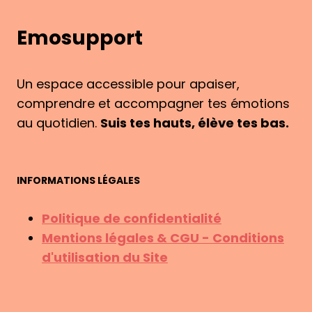
T
O
I
S
Emosupport
O
U
N
P
D
P
E
Un espace accessible pour apaiser,
O
M
comprendre et accompagner tes émotions
R
O
au quotidien.
Suis tes hauts, élève tes bas.
T
T
?
I
V
A
INFORMATIONS LÉGALES
T
I
Politique de confidentialité
O
Mentions légales & CGU - Conditions
N
d'utilisation du Site
É
M
O
T