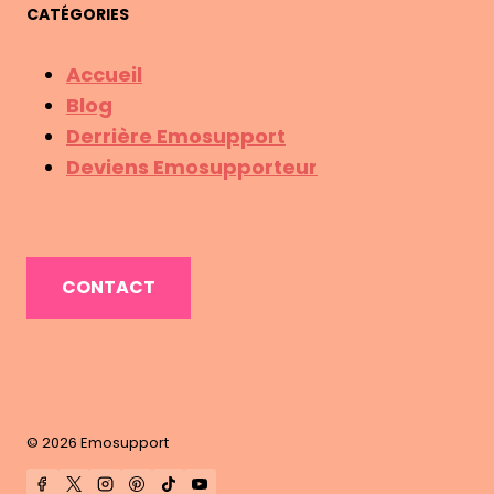
I
CATÉGORIES
O
N
Accueil
N
Blog
E
Derrière Emosupport
L
Deviens Emosupporteur
L
E
:
C
O
CONTACT
M
M
E
N
T
E
© 2026 Emosupport
M
O