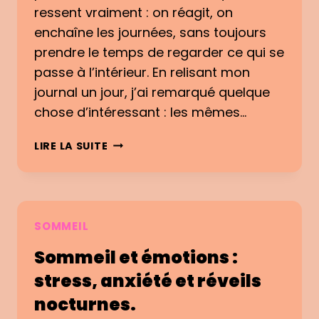
V
O
ressent vraiment : on réagit, on
E
M
enchaîne les journées, sans toujours
R
M
C
prendre le temps de regarder ce qui se
E
E
passe à l’intérieur. En relisant mon
N
Q
T
journal un jour, j’ai remarqué quelque
U
N
chose d’intéressant : les mêmes…
E
E
T
P
O
LIRE LA SUITE
U
A
B
R
S
S
E
L
E
S
E
R
S
S
V
SOMMEIL
E
C
E
N
O
Sommeil et émotions :
R
S
N
S
stress, anxiété et réveils
F
E
nocturnes.
O
S
N