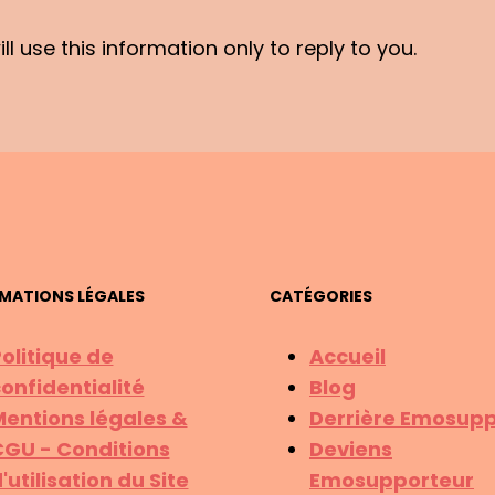
l use this information only to reply to you.
MATIONS LÉGALES
CATÉGORIES
olitique de
Accueil
onfidentialité
Blog
entions légales &
Derrière Emosupp
GU - Conditions
Deviens
'utilisation du Site
Emosupporteur