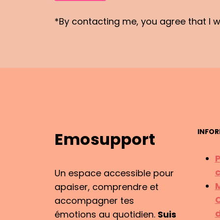
*By contacting me, you agree that I wil
INFOR
Emosupport
P
c
Un espace accessible pour
M
apaiser, comprendre et
C
accompagner tes
d
émotions au quotidien.
Suis