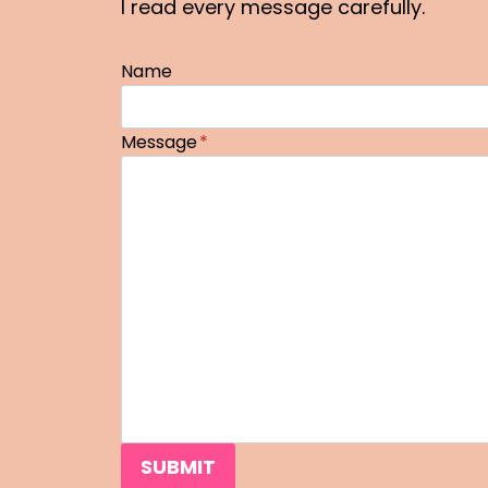
I read every message carefully.
Name
Message
*
SUBMIT