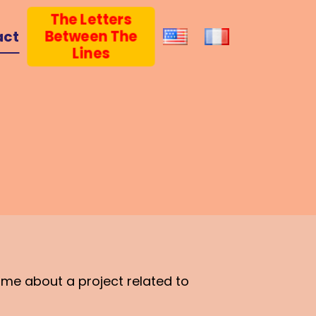
The Letters
Between The
act
Lines
 me about a project related to