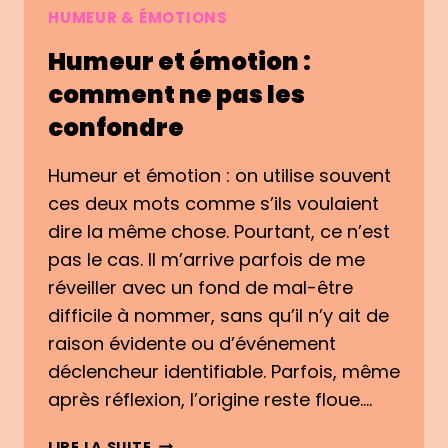
UNE
HUMEUR & ÉMOTIONS
HISTOIRE
Humeur et émotion :
DANS
SA
comment ne pas les
BOÎTE
confondre
Humeur et émotion : on utilise souvent
ces deux mots comme s’ils voulaient
dire la même chose. Pourtant, ce n’est
pas le cas. Il m’arrive parfois de me
réveiller avec un fond de mal-être
difficile à nommer, sans qu’il n’y ait de
raison évidente ou d’événement
déclencheur identifiable. Parfois, même
après réflexion, l’origine reste floue….
HUMEUR
LIRE LA SUITE