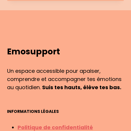
&
MOI
:
COMMENT
EST
NÉ
EMOSUPPORT
Emosupport
?
Un espace accessible pour apaiser,
comprendre et accompagner tes émotions
au quotidien.
Suis tes hauts, élève tes bas.
INFORMATIONS LÉGALES
Politique de confidentialité