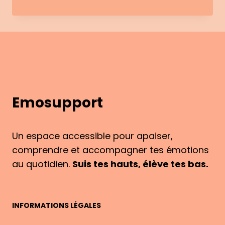
MOTIVATION:
WHY
YOU’RE
STUCK
&
HOW
TO
MOVE
Emosupport
FORWARD
Un espace accessible pour apaiser,
comprendre et accompagner tes émotions
au quotidien.
Suis tes hauts, élève tes bas.
INFORMATIONS LÉGALES